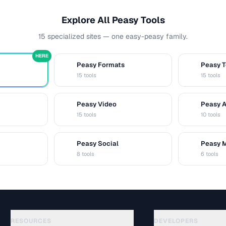
Explore All Peasy Tools
15 specialized sites — one easy-peasy family.
HERE
Peasy Formats
Peasy T
D
T
15 tools
15 tools
Peasy Video
Peasy 
V
A
15 tools
10 tools
Peasy Social
Peasy 
S
M
8 tools
6 tools
RESOURCES
DEVELOPERS