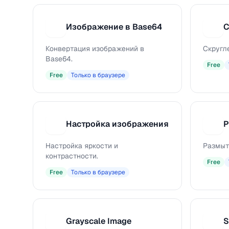
Изображение в Base64
С
И
С
Конвертация изображений в
Скругл
Base64.
Free
Free
Только в браузере
Настройка изображения
Р
Н
Р
Настройка яркости и
Размыт
контрастности.
Free
Free
Только в браузере
Grayscale Image
S
G
S