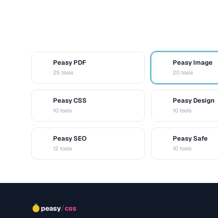
Peasy PDF
Peasy Image
P
I
25 tools
20 tools
Peasy CSS
Peasy Design
C
D
10 tools
10 tools
Peasy SEO
Peasy Safe
S
S
12 tools
10 tools
/
peasy
css