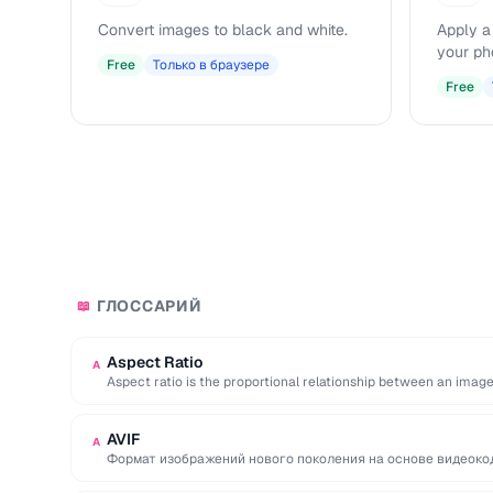
Convert images to black and white.
Apply a
your ph
Free
Только в браузере
Free
ГЛОССАРИЙ
📖
Aspect Ratio
A
Aspect ratio is the proportional relationship between an image
two …
AVIF
A
Формат изображений нового поколения на основе видеоко
исключительную эффективность сжатия с файлами часто 