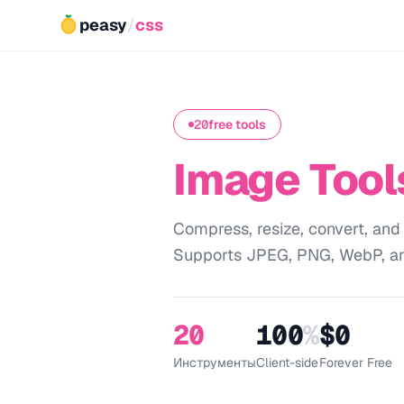
peasy
/
css
20
free tools
Image Tool
Compress, resize, convert, and
Supports JPEG, PNG, WebP, a
20
100
%
$0
Инструменты
Client-side
Forever Free