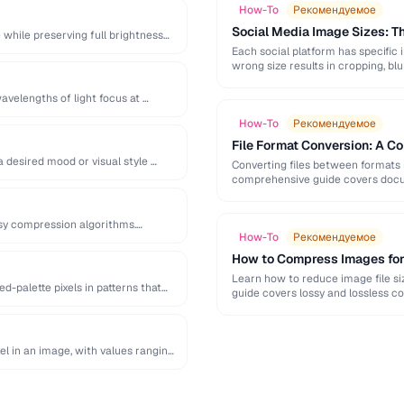
How-To
Рекомендуемое
Social Media Image Sizes: 
while preserving full brightness
Each social platform has specific 
wrong size results in cropping, blu
avelengths of light focus at …
How-To
Рекомендуемое
File Format Conversion: A C
a desired mood or visual style …
Converting files between formats i
comprehensive guide covers docum
ssy compression algorithms.
How-To
Рекомендуемое
How to Compress Images fo
Learn how to reduce image file siz
d-palette pixels in patterns that
guide covers lossy and lossless c
el in an image, with values ranging