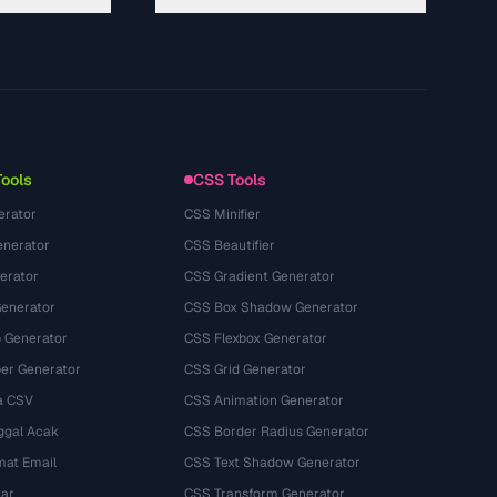
About
Technology
Политика конфиденциальности
Условия использования
Tools
CSS Tools
erator
CSS Minifier
nerator
CSS Beautifier
erator
CSS Gradient Generator
Generator
CSS Box Shadow Generator
 Generator
CSS Flexbox Generator
r Generator
CSS Grid Generator
a CSV
CSS Animation Generator
ggal Acak
CSS Border Radius Generator
mat Email
CSS Text Shadow Generator
tar
CSS Transform Generator