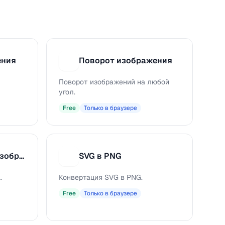
ения
Поворот изображения
П
Поворот изображений на любой
угол.
Free
Только в браузере
Водяной знак на изображение
SVG в PNG
S
.
Конвертация SVG в PNG.
Free
Только в браузере