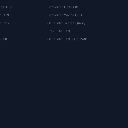
esi Cron
Konverter Unit CSS
ci API
Konverter Warna CSS
Pendek
Generator Media Query
Efek Filter CSS
g URL
Generator CSS Clip-Path