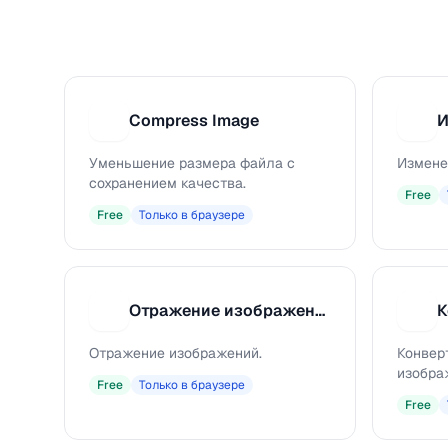
Compress Image
C
И
Уменьшение размера файла с
Измене
сохранением качества.
Free
Free
Только в браузере
Отражение изображения
К
О
К
Отражение изображений.
Конвер
изобра
Free
Только в браузере
Free