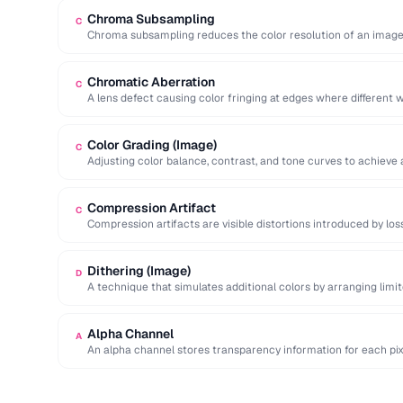
Chroma Subsampling
C
Chroma subsampling reduces the color resolution of an image 
(luminance) detail. …
Chromatic Aberration
C
A lens defect causing color fringing at edges where different w
Color Grading (Image)
C
Adjusting color balance, contrast, and tone curves to achieve 
Compression Artifact
C
Compression artifacts are visible distortions introduced by lo
Common artifacts include blockiness (JPEG …
Dithering (Image)
D
A technique that simulates additional colors by arranging limite
blend visually.
Alpha Channel
A
An alpha channel stores transparency information for each pix
…