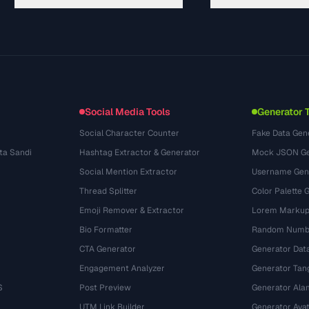
Руководства
API Documentation
(81)
Глоссарий
OpenAPI Spec
(44)
Сценарии использования
llms.txt
(302)
Форматы файлов
Embed Widget
(131)
Конвертации
(1484)
Social Media Tools
Generator 
Social Character Counter
Fake Data Gen
ta Sandi
Hashtag Extractor & Generator
Mock JSON Ge
Social Mention Extractor
Username Gen
Thread Splitter
Color Palette 
Emoji Remover & Extractor
Lorem Markup
Bio Formatter
Random Numbe
CTA Generator
Generator Dat
Engagement Analyzer
Generator Tan
S
Post Preview
Generator Ala
UTM Link Builder
Generator Ava