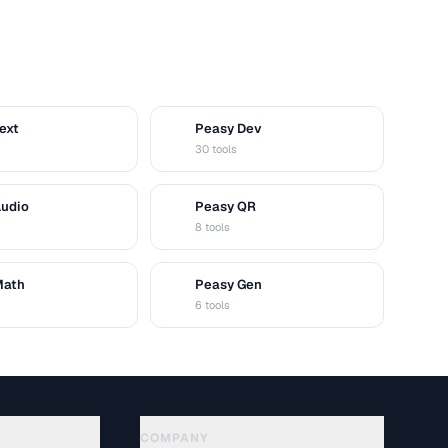
ext
Peasy Dev
D
30 tools
Audio
Peasy QR
Q
8 tools
Math
Peasy Gen
G
6 tools
COMPANY