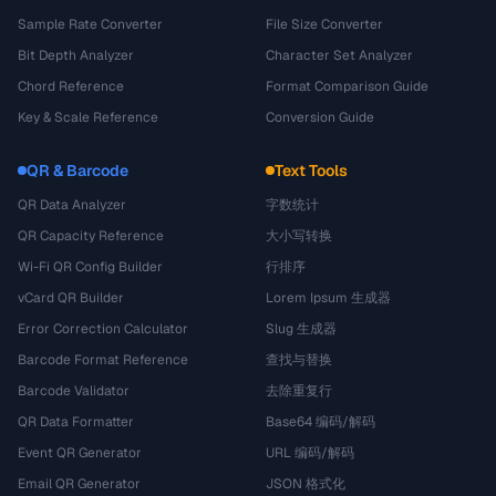
Sample Rate Converter
File Size Converter
Bit Depth Analyzer
Character Set Analyzer
Chord Reference
Format Comparison Guide
Key & Scale Reference
Conversion Guide
QR & Barcode
Text Tools
QR Data Analyzer
字数统计
QR Capacity Reference
大小写转换
Wi-Fi QR Config Builder
行排序
vCard QR Builder
Lorem Ipsum 生成器
Error Correction Calculator
Slug 生成器
Barcode Format Reference
查找与替换
Barcode Validator
去除重复行
QR Data Formatter
Base64 编码/解码
Event QR Generator
URL 编码/解码
Email QR Generator
JSON 格式化