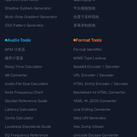
Shadow System Generator
平台规格指南
Multi-Stop Gradient Generator
色度子采样指南
CSS Pattern Generator
屏幕录制指南
Audio Tools
Format Tools
BPM 计算器
Format Identifier
频率计算器
MIME Type Lookup
Delay Time Calculator
Base64 Encoder / Decoder
dB Converter
URL Encoder / Decoder
Audio File Size Calculator
HTML Entity Encoder / Decoder
Note Frequency Chart
Markdown to HTML Converter
Decibel Reference Guide
YAML ↔ JSON Converter
Latency Calculator
Line Ending Converter
Cents Calculator
Data URI Generator
Loudness Standards Guide
Hex Dump Viewer
EQ Frequency Reference
Unicode Escape Converter