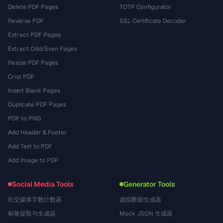
Delete PDF Pages
TOTP Configurator
Reverse PDF
SSL Certificate Decoder
Extract PDF Pages
Extract Odd/Even Pages
Resize PDF Pages
Crop PDF
Insert Blank Pages
Duplicate PDF Pages
PDF to PNG
Add Header & Footer
Add Text to PDF
Add Image to PDF
Social Media Tools
Generator Tools
社交媒体字数计数器
虚拟数据生成器
标签提取与生成器
Mock JSON 生成器