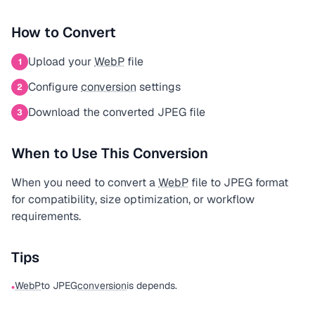
How to Convert
Upload your
WebP
file
1
Configure
conversion
settings
2
Download the converted JPEG file
3
When to Use This Conversion
When you need to convert a
WebP
file to JPEG format
for compatibility, size optimization, or workflow
requirements.
Tips
WebP
to JPEG
conversion
is depends.
•