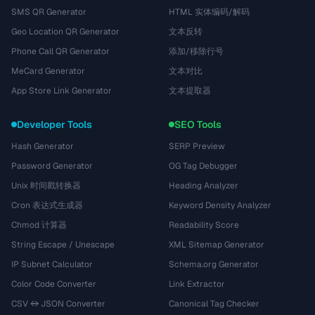
SMS QR Generator
HTML 实体编码/解码
Geo Location QR Generator
文本反转
Phone Call QR Generator
添加/移除行号
MeCard Generator
文本对比
App Store Link Generator
文本提取器
Developer Tools
SEO Tools
Hash Generator
SERP Preview
Password Generator
OG Tag Debugger
Unix 时间戳转换器
Heading Analyzer
Cron 表达式生成器
Keyword Density Analyzer
Chmod 计算器
Readability Score
String Escape / Unescape
XML Sitemap Generator
IP Subnet Calculator
Schema.org Generator
Color Code Converter
Link Extractor
CSV ↔ JSON Converter
Canonical Tag Checker