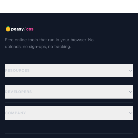
/
peasy
css
Free online tools that run in your browser. No
uploads, no sign-ups, no tracking.
RESOURCES
DEVELOPERS
COMPANY