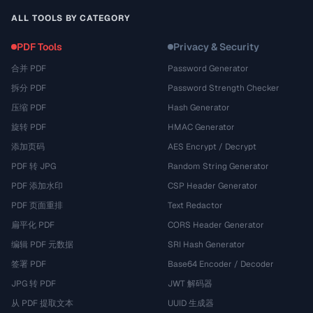
ALL TOOLS BY CATEGORY
PDF Tools
Privacy & Security
合并 PDF
Password Generator
拆分 PDF
Password Strength Checker
压缩 PDF
Hash Generator
旋转 PDF
HMAC Generator
添加页码
AES Encrypt / Decrypt
PDF 转 JPG
Random String Generator
PDF 添加水印
CSP Header Generator
PDF 页面重排
Text Redactor
扁平化 PDF
CORS Header Generator
编辑 PDF 元数据
SRI Hash Generator
签署 PDF
Base64 Encoder / Decoder
JPG 转 PDF
JWT 解码器
从 PDF 提取文本
UUID 生成器