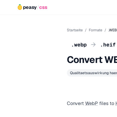
peasy
/
css
Startseite
/
Formate
/
.WEB
→
.webp
.heif
Convert WE
Qualitaetsauswirkung haen
Convert
WebP
files to