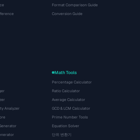
ce
Format Comparison Guide
eference
Conversion Guide
Math Tools
Percentage Calculator
ger
Ratio Calculator
zer
Average Calculator
ty Analyzer
GCD & LCM Calculator
ore
Prime Number Tools
Generator
Equation Solver
nerator
단위 변환기