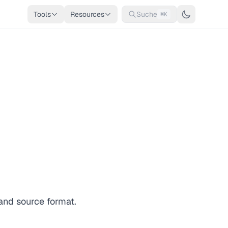
Tools
Resources
Suche
⌘K
and source format.