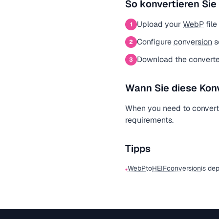
So konvertieren Sie
Upload your
WebP
file
1
Configure
conversion
s
2
Download the convert
3
Wann Sie diese Kon
When you need to conver
requirements.
Tipps
WebP
to
HEIF
conversion
is de
•