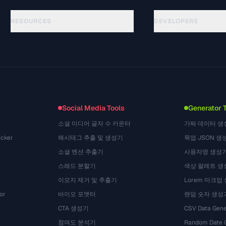
RESOURCES
DEVELOPERS
Anleitungen
API Documentation
(48)
Glossar
OpenAPI Spec
(44)
Anwendungsfaelle
llms.txt
(302)
Dateiformate
Embed Widget
(131)
Konvertierungen
(1484)
Social Media Tools
Generator 
소셜 미디어 글자 수 카운터
가짜 데이터 생
cker
해시태그 추출 및 생성기
목업 JSON 생
소셜 멘션 추출기
사용자명 생성
스레드 분할기
색상 팔레트 생
이모지 제거 및 추출기
Lorem 마크업
or
바이오 포맷터
랜덤 숫자 생성
CTA 생성기
CSV Data Gene
참여도 분석기
Random Date 