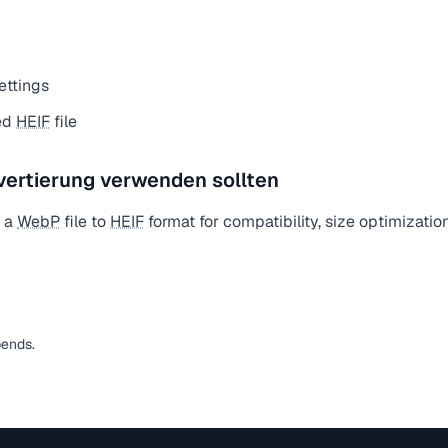
ettings
ed
HEIF
file
vertierung verwenden sollten
t a
WebP
file to
HEIF
format for compatibility, size optimizatio
pends.