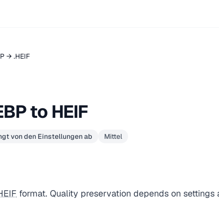
P → .HEIF
BP to HEIF
gt von den Einstellungen ab
Mittel
HEIF
format. Quality preservation depends on settings 