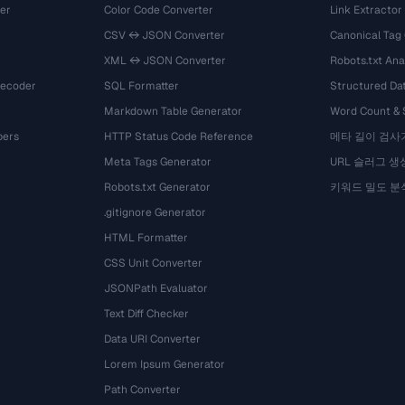
er
Color Code Converter
Link Extractor
CSV ↔ JSON Converter
Canonical Tag
XML ↔ JSON Converter
Robots.txt Ana
Decoder
SQL Formatter
Structured Dat
Markdown Table Generator
Word Count &
bers
HTTP Status Code Reference
메타 길이 검사
Meta Tags Generator
URL 슬러그 생
Robots.txt Generator
키워드 밀도 분
.gitignore Generator
HTML Formatter
CSS Unit Converter
JSONPath Evaluator
Text Diff Checker
Data URI Converter
Lorem Ipsum Generator
Path Converter