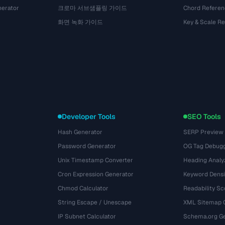
nerator
크로마 서브샘플링 가이드
Chord Referen
화면 녹화 가이드
Key & Scale R
Developer Tools
SEO Tools
Hash Generator
SERP Preview
Password Generator
OG Tag Debug
Unix Timestamp Converter
Heading Analy
Cron Expression Generator
Keyword Densi
Chmod Calculator
Readability Sc
String Escape / Unescape
XML Sitemap 
IP Subnet Calculator
Schema.org Ge