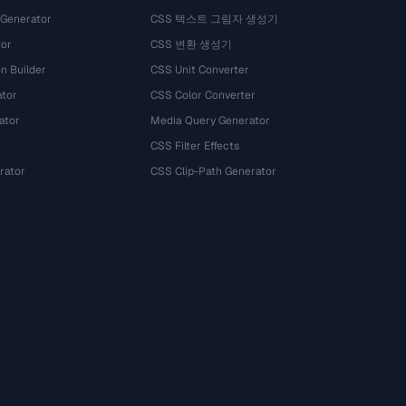
 Generator
CSS 텍스트 그림자 생성기
tor
CSS 변환 생성기
n Builder
CSS Unit Converter
ator
CSS Color Converter
ator
Media Query Generator
CSS Filter Effects
rator
CSS Clip-Path Generator