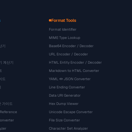
s
Format Tools
Format Identifier
MIME Type Lookup
산기
Base64 Encoder / Decoder
URL Encoder / Decoder
기 계산기
HTML Entity Encoder / Decoder
트
Markdown to HTML Converter
이드
YAML ↔ JSON Converter
기
Line Ending Converter
Data URI Generator
준 가이드
Hex Dump Viewer
 Reference
Unicode Escape Converter
onverter
File Size Converter
yzer
Character Set Analyzer