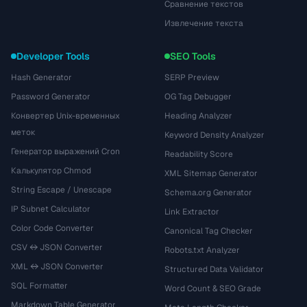
Сравнение текстов
Извлечение текста
Developer Tools
SEO Tools
Hash Generator
SERP Preview
Password Generator
OG Tag Debugger
Конвертер Unix-временных
Heading Analyzer
меток
Keyword Density Analyzer
Генератор выражений Cron
Readability Score
Калькулятор Chmod
XML Sitemap Generator
String Escape / Unescape
Schema.org Generator
IP Subnet Calculator
Link Extractor
Color Code Converter
Canonical Tag Checker
CSV ↔ JSON Converter
Robots.txt Analyzer
XML ↔ JSON Converter
Structured Data Validator
SQL Formatter
Word Count & SEO Grade
Markdown Table Generator