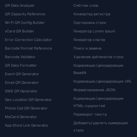
QR Data Analyzer
Счётчик слов
QR Capacity Reference
Конвертер регистра
Wi-Fi QR Config Builder
Сортировка строк
vCard QR Builder
Генератор Lorem Ipsum
Error Correction Calculator
Генератор слагов
Barcode Format Reference
Поиск и замена
Barcode Validator
Удаление дубликатов строк
QR Data Formatter
Кодировщик/декодировщик
Base64
Event QR Generator
Кодировщик/декодировщик URL
Email QR Generator
Форматирование JSON
SMS QR Generator
Кодировщик/декодировщик
Geo Location QR Generator
HTML-сущностей
Phone Call QR Generator
Переворот текста
MeCard Generator
Добавить/удалить нумерацию
App Store Link Generator
строк