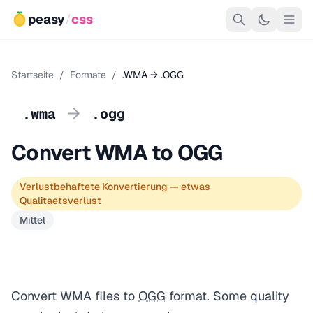
peasy
/
css
Startseite
/
Formate
/
.WMA → .OGG
→
.wma
.ogg
Convert WMA to OGG
Verlustbehaftete Konvertierung — etwas
Qualitaetsverlust
Mittel
Convert WMA files to
OGG
format. Some quality