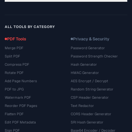
ALL TOOLS BY CATEGORY
PDF Tools
Privacy & Security
Merge PDF
Password Generator
Split PDF
Password Strength Checker
Compress PDF
Hash Generator
Rotate PDF
HMAC Generator
Add Page Numbers
AES Encrypt / Decrypt
PDF to JPG
Random String Generator
Watermark PDF
CSP Header Generator
Reorder PDF Pages
Text Redactor
Flatten PDF
CORS Header Generator
Edit PDF Metadata
SRI Hash Generator
Sign PDF
Base64 Encoder / Decoder