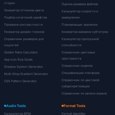
сторон
Оценка размера файлов
Генератор оттенков цвета
Калькулятор скорости и
Подбор сочетаний шрифтов
замедления
Проверка контрастности
Планировщик хранения
Генератор дизайн-токенов
Конвертер времени субтитров
Справочник размеров для
Калькулятор пропускной
соцсетей
способности
Golden Ratio Calculator
Справочник цветовых
пространств
App Icon Size Guide
Справочник кодеков
Shadow System Generator
Спецификации платформ
Multi-Stop Gradient Generator
Справочник по цветовой
CSS Pattern Generator
субдискретизации
Справочник по записи экрана
Audio Tools
Format Tools
Калькулятор BPM
Format Identifier