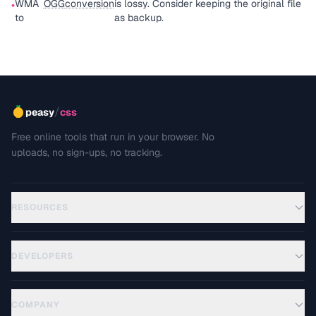
WMA
OGG
conversion
is lossy. Consider keeping the original file
•
to
as backup.
/
peasy
css
Free online tools that run in your browser. No
uploads, no sign-ups, no tracking.
RESOURCES
DEVELOPERS
COMPANY