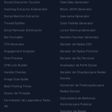
Social Character Counter
Fake Data Generator
Hashtag Extractor & Generator
Mock JSON Generator
Social Mention Extractor
Username Generator
Thread Splitter
Color Palette Generator
Emoji Remover & Extractor
Lorem Markup Generator
Bio Formatter
Random Number Generator
CTA Generator
Gerador de Dados CSV
Engagement Analyzer
Gerador de Dados Fictícios
Post Preview
Gerador de IDs Técnicos
UTM Link Builder
Analisador de Perfil Social
Handle Checker
Gerador de Citações para Redes
Sociais
Image Size Guide
Conversor de Publicações para
Best Posting Times
Redes Sociais
Divisor de Threads
Calculadora de Melhores
Formatador de Legendas e Texto
Horários para Publicar
Alt
Testador de Regex