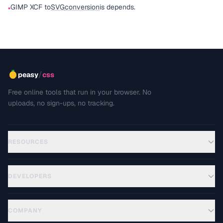
GIMP XCF to
SVG
conversion
is depends.
•
/
peasy
css
Free online tools that run in your browser. No
uploads, no sign-ups, no tracking.
RESOURCES
DEVELOPERS
COMPANY