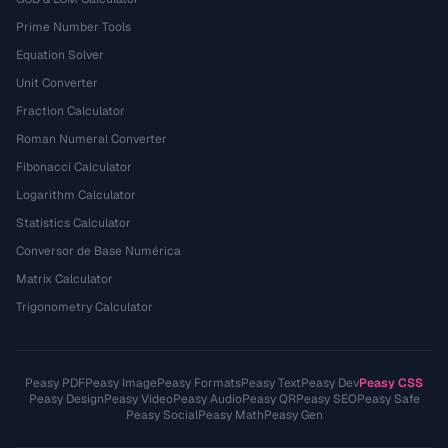
Prime Number Tools
Equation Solver
Unit Converter
Fraction Calculator
Roman Numeral Converter
Fibonacci Calculator
Logarithm Calculator
Statistics Calculator
Conversor de Base Numérica
Matrix Calculator
Trigonometry Calculator
Peasy PDF
Peasy Image
Peasy Formats
Peasy Text
Peasy Dev
Peasy CSS
Peasy Design
Peasy Video
Peasy Audio
Peasy QR
Peasy SEO
Peasy Safe
Peasy Social
Peasy Math
Peasy Gen