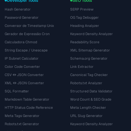
Developer Tools
SEO Tools
Hash Generator
SERP Preview
Password Generator
OG Tag Debugger
Conversor de Timestamp Unix
Heading Analyzer
Gerador de Expressão Cron
Keyword Density Analyzer
Calculadora Chmod
Readability Score
String Escape / Unescape
XML Sitemap Generator
IP Subnet Calculator
Schema.org Generator
Color Code Converter
Link Extractor
CSV ↔ JSON Converter
Canonical Tag Checker
XML ↔ JSON Converter
Robots.txt Analyzer
SQL Formatter
Structured Data Validator
Markdown Table Generator
Word Count & SEO Grade
HTTP Status Code Reference
Meta Length Checker
Meta Tags Generator
URL Slug Generator
Robots.txt Generator
Keyword Density Analyzer