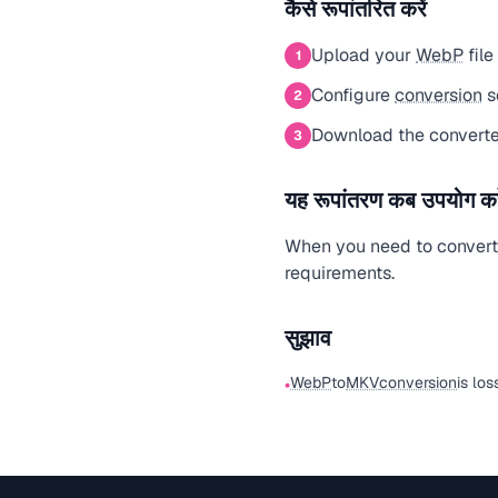
कैसे रूपांतरित करें
Upload your
WebP
file
1
Configure
conversion
s
2
Download the convert
3
यह रूपांतरण कब उपयोग करे
When you need to conver
requirements.
सुझाव
WebP
to
MKV
conversion
is los
•