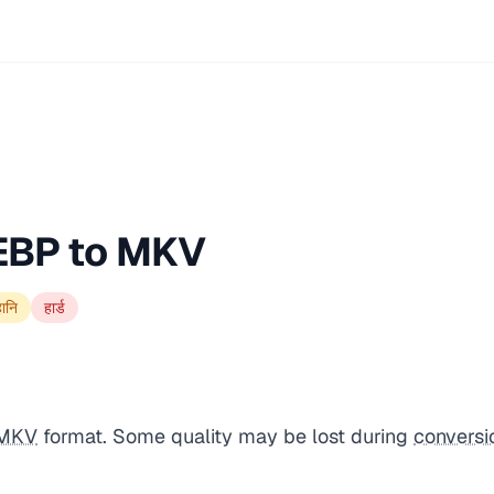
EBP to MKV
हानि
हार्ड
MKV
format. Some quality may be lost during
conversi