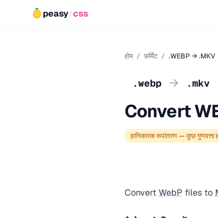
peasy
/
css
होम
/
फ़ॉर्मेट
/
.WEBP → .MKV
→
.webp
.mkv
Convert W
हानिकारक रूपांतरण — कुछ गुणवत्ता 
Convert
WebP
files to