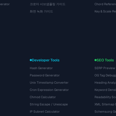
nerator
크로마 서브샘플링 가이드
Chord Referen
화면 녹화 가이드
Key & Scale R
Developer Tools
SEO Tools
Hash Generator
SERP Preview
Password Generator
OG Tag Debug
Unix Timestamp Converter
Heading Analy
Cron Expression Generator
Keyword Densi
Chmod Calculator
Readability Sc
String Escape / Unescape
XML Sitemap 
IP Subnet Calculator
Schema.org Ge