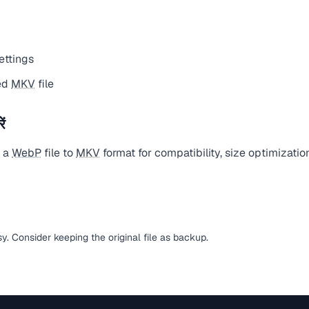
ettings
ed
MKV
file
ं
t a
WebP
file to
MKV
format for compatibility, size optimizatio
sy. Consider keeping the original file as backup.