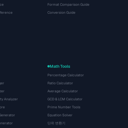
ce
Format Comparison Guide
eference
Conversion Guide
Math Tools
Percentage Calculator
ger
Ratio Calculator
zer
Average Calculator
ty Analyzer
GCD & LCM Calculator
ore
Prime Number Tools
Generator
Equation Solver
nerator
단위 변환기