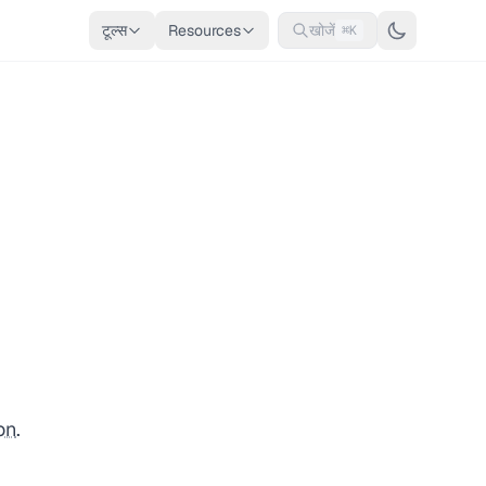
टूल्स
Resources
खोजें
⌘K
on
.