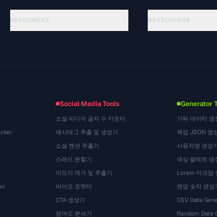
RESOURCES
DEVELOPERS
गाइड
API Documentation
(48)
शब्दावली
OpenAPI Spec
(44)
उपयोग के मामले
llms.txt
(302)
फ़ाइल फ़ॉर्मेट
Embed Widget
(131)
रूपांतरण
(1484)
Social Media Tools
Generator 
소셜 미디어 글자 수 카운터
가짜 데이터 생
cker
해시태그 추출 및 생성기
목업 JSON 생
소셜 멘션 추출기
사용자명 생성
스레드 분할기
색상 팔레트 생
이모지 제거 및 추출기
Lorem 마크업
or
바이오 포맷터
랜덤 숫자 생성
CTA 생성기
CSV Data Gene
참여도 분석기
Random Date 