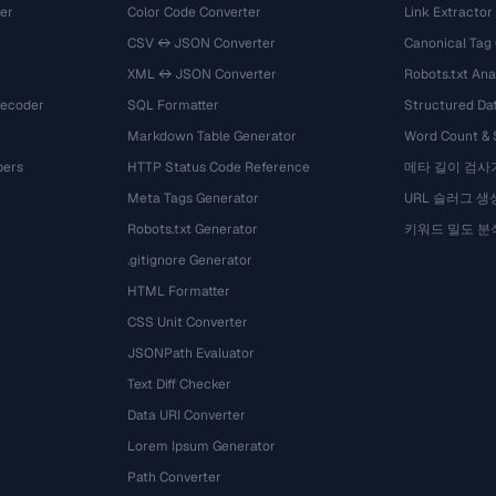
er
Color Code Converter
Link Extractor
CSV ↔ JSON Converter
Canonical Tag
XML ↔ JSON Converter
Robots.txt Ana
Decoder
SQL Formatter
Structured Dat
Markdown Table Generator
Word Count &
bers
HTTP Status Code Reference
메타 길이 검사
Meta Tags Generator
URL 슬러그 생
Robots.txt Generator
키워드 밀도 분
.gitignore Generator
HTML Formatter
CSS Unit Converter
JSONPath Evaluator
Text Diff Checker
Data URI Converter
Lorem Ipsum Generator
Path Converter