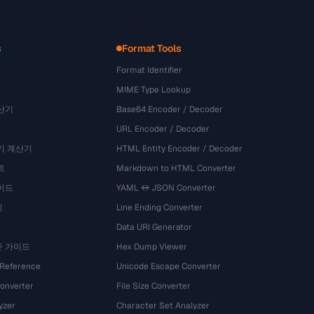
s
Format Tools
Format Identifier
MIME Type Lookup
산기
Base64 Encoder / Decoder
URL Encoder / Decoder
기 계산기
HTML Entity Encoder / Decoder
트
Markdown to HTML Converter
이드
YAML ↔ JSON Converter
기
Line Ending Converter
Data URI Generator
준 가이드
Hex Dump Viewer
 Reference
Unicode Escape Converter
onverter
File Size Converter
yzer
Character Set Analyzer