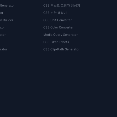
 Generator
CSS 텍스트 그림자 생성기
tor
CSS 변환 생성기
n Builder
CSS Unit Converter
ator
CSS Color Converter
ator
Media Query Generator
CSS Filter Effects
rator
CSS Clip-Path Generator