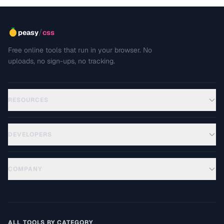
/
peasy
css
Free online tools that run in your browser. No
uploads, no sign-ups, no tracking.
RESOURCES
DEVELOPERS
COMPANY
ALL TOOLS BY CATEGORY