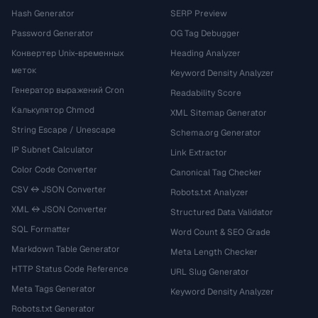
Hash Generator
SERP Preview
Password Generator
OG Tag Debugger
Конвертер Unix-временных
Heading Analyzer
меток
Keyword Density Analyzer
Генератор выражений Cron
Readability Score
Калькулятор Chmod
XML Sitemap Generator
String Escape / Unescape
Schema.org Generator
IP Subnet Calculator
Link Extractor
Color Code Converter
Canonical Tag Checker
CSV ↔ JSON Converter
Robots.txt Analyzer
XML ↔ JSON Converter
Structured Data Validator
SQL Formatter
Word Count & SEO Grade
Markdown Table Generator
Meta Length Checker
HTTP Status Code Reference
URL Slug Generator
Meta Tags Generator
Keyword Density Analyzer
Robots.txt Generator