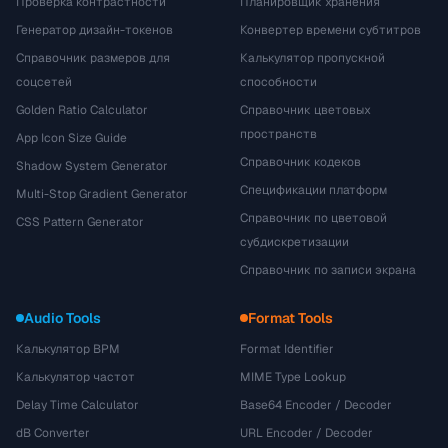
Проверка контрастности
Планировщик хранения
Генератор дизайн-токенов
Конвертер времени субтитров
Справочник размеров для
Калькулятор пропускной
соцсетей
способности
Golden Ratio Calculator
Справочник цветовых
пространств
App Icon Size Guide
Справочник кодеков
Shadow System Generator
Спецификации платформ
Multi-Stop Gradient Generator
Справочник по цветовой
CSS Pattern Generator
субдискретизации
Справочник по записи экрана
Audio Tools
Format Tools
Калькулятор BPM
Format Identifier
Калькулятор частот
MIME Type Lookup
Delay Time Calculator
Base64 Encoder / Decoder
dB Converter
URL Encoder / Decoder