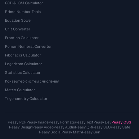
GCD & LCM Calculator
Prime Number Tools
Equation Solver
Unit Converter
Fraction Calculator
Roman Numeral Converter
Fibonacci Calculator
Logarithm Calculator
Statistics Calculator
Конвертер систем счисления
Matrix Calculator
Trigonometry Calculator
Peasy PDF
Peasy Image
Peasy Formats
Peasy Text
Peasy Dev
Peasy CSS
Peasy Design
Peasy Video
Peasy Audio
Peasy QR
Peasy SEO
Peasy Safe
Peasy Social
Peasy Math
Peasy Gen