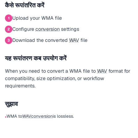
कैसे रूपांतरित करें
Upload your WMA file
1
Configure
conversion
settings
2
Download the converted
WAV
file
3
यह रूपांतरण कब उपयोग करें
When you need to convert a WMA file to
WAV
format for
compatibility, size optimization, or workflow
requirements.
सुझाव
WMA to
WAV
conversion
is lossless.
•