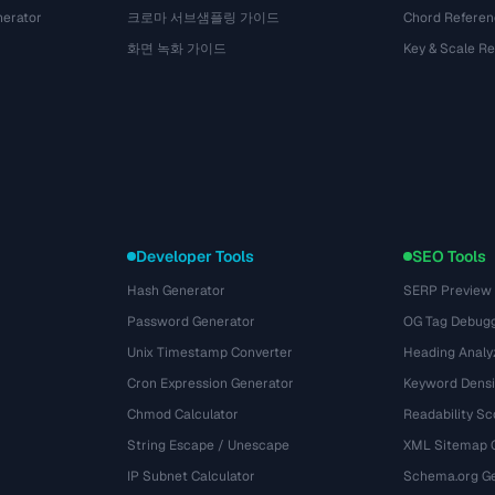
nerator
크로마 서브샘플링 가이드
Chord Referen
화면 녹화 가이드
Key & Scale R
Developer Tools
SEO Tools
Hash Generator
SERP Preview
Password Generator
OG Tag Debug
Unix Timestamp Converter
Heading Analy
Cron Expression Generator
Keyword Densi
Chmod Calculator
Readability Sc
String Escape / Unescape
XML Sitemap 
IP Subnet Calculator
Schema.org Ge