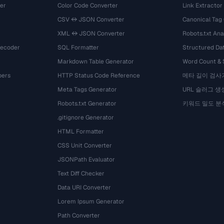
er
Color Code Converter
Link Extractor
CSV ↔ JSON Converter
Canonical Tag
XML ↔ JSON Converter
Robots.txt Ana
Decoder
SQL Formatter
Structured Dat
Markdown Table Generator
Word Count &
bers
HTTP Status Code Reference
메타 길이 검사
Meta Tags Generator
URL 슬러그 생
Robots.txt Generator
키워드 밀도 분
.gitignore Generator
HTML Formatter
CSS Unit Converter
JSONPath Evaluator
Text Diff Checker
Data URI Converter
Lorem Ipsum Generator
Path Converter