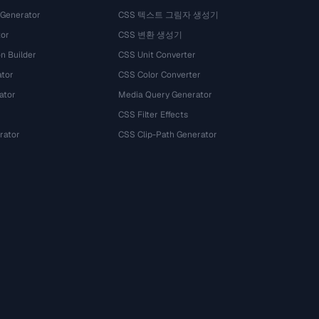
 Generator
CSS 텍스트 그림자 생성기
tor
CSS 변환 생성기
n Builder
CSS Unit Converter
ator
CSS Color Converter
ator
Media Query Generator
CSS Filter Effects
rator
CSS Clip-Path Generator