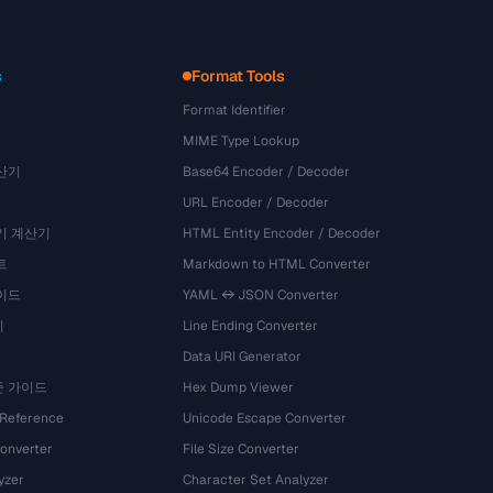
s
Format Tools
Format Identifier
MIME Type Lookup
산기
Base64 Encoder / Decoder
URL Encoder / Decoder
기 계산기
HTML Entity Encoder / Decoder
트
Markdown to HTML Converter
이드
YAML ↔ JSON Converter
기
Line Ending Converter
Data URI Generator
준 가이드
Hex Dump Viewer
 Reference
Unicode Escape Converter
onverter
File Size Converter
yzer
Character Set Analyzer