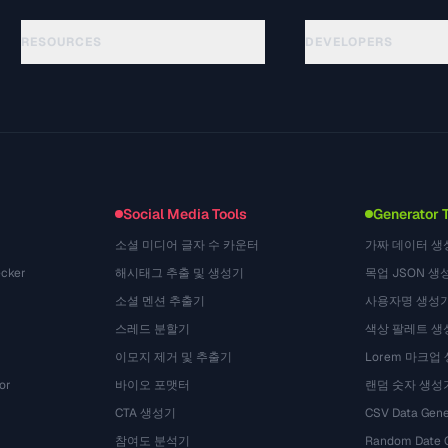
RESOURCES
DEVELOPERS
가이드
API Documentation
(48)
용어집
OpenAPI Spec
(44)
활용 사례
llms.txt
(302)
파일 포맷
Embed Widget
(131)
변환
(1484)
Social Media Tools
Generator 
소셜 미디어 글자 수 카운터
가짜 데이터 생
cker
해시태그 추출 및 생성기
목업 JSON 생
소셜 멘션 추출기
사용자명 생성
스레드 분할기
색상 팔레트 생
이모지 제거 및 추출기
Lorem 마크업
or
바이오 포맷터
랜덤 숫자 생성
CTA 생성기
CSV Data Gene
참여도 분석기
Random Date 