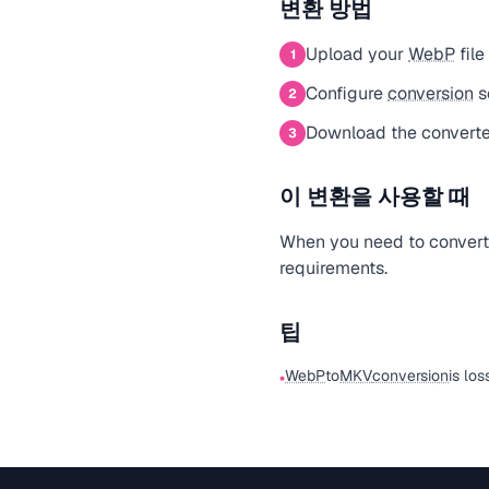
변환 방법
Upload your
WebP
file
1
Configure
conversion
s
2
Download the convert
3
이 변환을 사용할 때
When you need to conver
requirements.
팁
WebP
to
MKV
conversion
is los
•