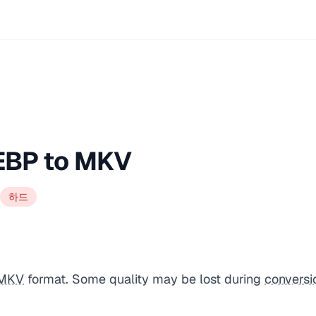
EBP to MKV
하드
MKV
format. Some quality may be lost during
conversi