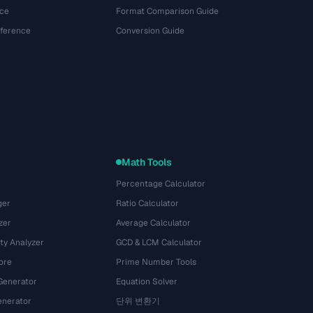
ce
Format Comparison Guide
eference
Conversion Guide
Math Tools
Percentage Calculator
ger
Ratio Calculator
zer
Average Calculator
ty Analyzer
GCD & LCM Calculator
ore
Prime Number Tools
Generator
Equation Solver
nerator
단위 변환기