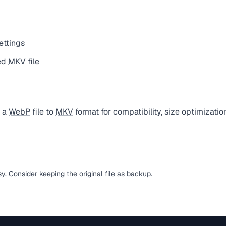
ettings
ed
MKV
file
t a
WebP
file to
MKV
format for compatibility, size optimizatio
sy. Consider keeping the original file as backup.