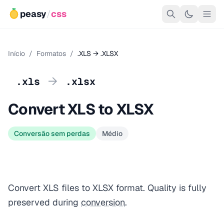
peasy
/
css
Início
/
Formatos
/
.XLS → .XLSX
→
.xls
.xlsx
Convert XLS to XLSX
Conversão sem perdas
Médio
Convert XLS files to XLSX format. Quality is fully
preserved during
conversion
.