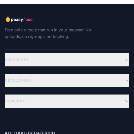
/
peasy
css
Free online tools that run in your browser. No
uploads, no sign-ups, no tracking.
RESOURCES
DEVELOPERS
COMPANY
ALL TOOLS BY CATEGORY