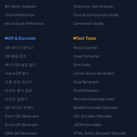
Bit Depth Analyzer
Character Set Analyzer
Chord Reference
Format Comparison Guide
Key & Scale Reference
Conversion Guide
QR & Barcode
Text Tools
QR 데이터 분석기
Word Counter
QR 용량 참조
Case Converter
Wi-Fi QR 설정 빌더
Sort Lines
vCard QR 빌더
Lorem Ipsum Generator
오류 정정 계산기
Slug Generator
바코드 형식 참조
Find & Replace
바코드 검증기
Remove Duplicate Lines
QR 데이터 포맷터
Base64 Encoder/Decoder
Event QR Generator
URL Encoder/Decoder
Email QR Generator
JSON Formatter
SMS QR Generator
HTML Entity Encoder/Decoder