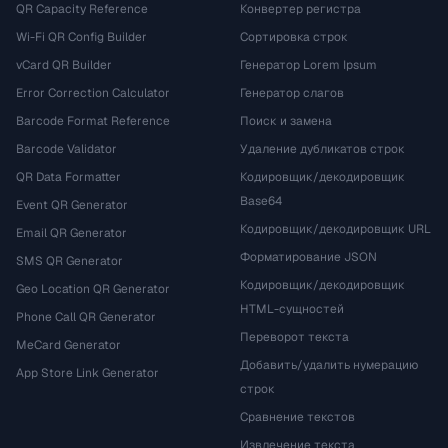
QR Capacity Reference
Конвертер регистра
Wi-Fi QR Config Builder
Сортировка строк
vCard QR Builder
Генератор Lorem Ipsum
Error Correction Calculator
Генератор слагов
Barcode Format Reference
Поиск и замена
Barcode Validator
Удаление дубликатов строк
QR Data Formatter
Кодировщик/декодировщик
Base64
Event QR Generator
Кодировщик/декодировщик URL
Email QR Generator
Форматирование JSON
SMS QR Generator
Кодировщик/декодировщик
Geo Location QR Generator
HTML-сущностей
Phone Call QR Generator
Переворот текста
MeCard Generator
Добавить/удалить нумерацию
App Store Link Generator
строк
Сравнение текстов
Извлечение текста