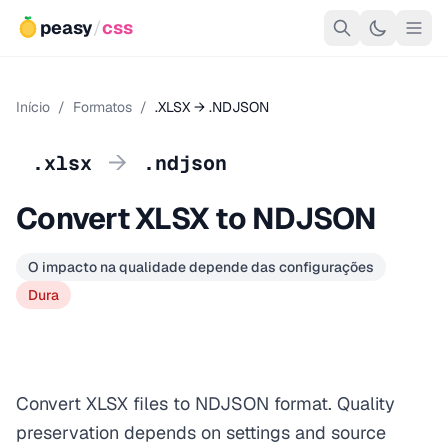
peasy
/
css
Início
/
Formatos
/
.XLSX → .NDJSON
→
.xlsx
.ndjson
Convert XLSX to NDJSON
O impacto na qualidade depende das configurações
Dura
Convert XLSX files to NDJSON format. Quality
preservation depends on settings and source