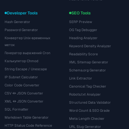
Developer Tools
SEO Tools
Hash Generator
SERP Preview
Password Generator
OG Tag Debugger
Конвертер Unix-временных
Heading Analyzer
меток
Keyword Density Analyzer
Генератор выражений Cron
Readability Score
Калькулятор Chmod
XML Sitemap Generator
String Escape / Unescape
Schema.org Generator
IP Subnet Calculator
Link Extractor
Color Code Converter
Canonical Tag Checker
CSV ↔ JSON Converter
Robots.txt Analyzer
XML ↔ JSON Converter
Structured Data Validator
SQL Formatter
Word Count & SEO Grade
Markdown Table Generator
Meta Length Checker
HTTP Status Code Reference
URL Slug Generator