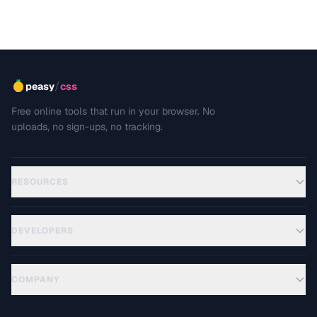
/
peasy
css
Free online tools that run in your browser. No
uploads, no sign-ups, no tracking.
RESOURCES
DEVELOPERS
COMPANY