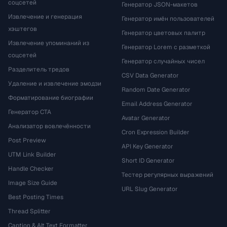
соцсетей
Генератор JSON-макетов
Извлечение и генерация
Генератор имён пользователей
хэштегов
Генератор цветовых палитр
Извлечение упоминаний из
Генератор Lorem с разметкой
соцсетей
Генератор случайных чисел
Разделитель тредов
CSV Data Generator
Удаление и извлечение эмодзи
Random Date Generator
Форматирование биографии
Email Address Generator
Генератор CTA
Avatar Generator
Анализатор вовлечённости
Cron Expression Builder
Post Preview
API Key Generator
UTM Link Builder
Short ID Generator
Handle Checker
Тестер регулярных выражений
Image Size Guide
URL Slug Generator
Best Posting Times
Thread Splitter
Caption & Alt Text Formatter