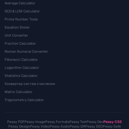
Average Calculator
GCD & LCM Calculator
Prime Number Tools
Equation Solver
Unit Converter
Fraction Calculator
Roman Numeral Converter
Fibonacci Calculator
Logarithm Calculator
Statistics Calculator
Конвертер систем счисления
Matrix Calculator
Trigonometry Calculator
Peasy PDF
Peasy Image
Peasy Formats
Peasy Text
Peasy Dev
Peasy CSS
Peasy Design
Peasy Video
Peasy Audio
Peasy QR
Peasy SEO
Peasy Safe