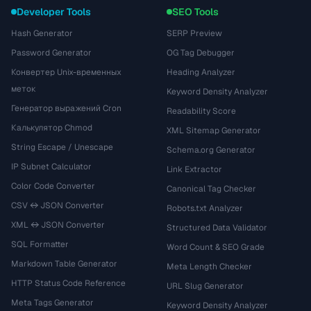
Developer Tools
SEO Tools
Hash Generator
SERP Preview
Password Generator
OG Tag Debugger
Конвертер Unix-временных
Heading Analyzer
меток
Keyword Density Analyzer
Генератор выражений Cron
Readability Score
Калькулятор Chmod
XML Sitemap Generator
String Escape / Unescape
Schema.org Generator
IP Subnet Calculator
Link Extractor
Color Code Converter
Canonical Tag Checker
CSV ↔ JSON Converter
Robots.txt Analyzer
XML ↔ JSON Converter
Structured Data Validator
SQL Formatter
Word Count & SEO Grade
Markdown Table Generator
Meta Length Checker
HTTP Status Code Reference
URL Slug Generator
Meta Tags Generator
Keyword Density Analyzer