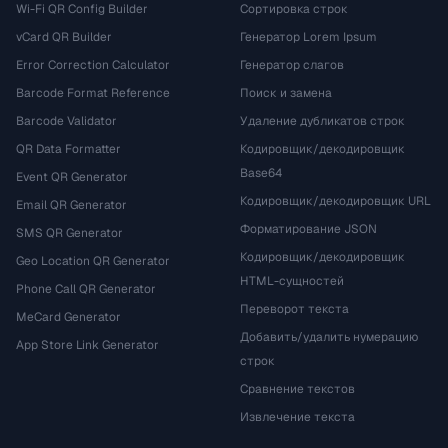
Wi-Fi QR Config Builder
Сортировка строк
vCard QR Builder
Генератор Lorem Ipsum
Error Correction Calculator
Генератор слагов
Barcode Format Reference
Поиск и замена
Barcode Validator
Удаление дубликатов строк
QR Data Formatter
Кодировщик/декодировщик
Base64
Event QR Generator
Кодировщик/декодировщик URL
Email QR Generator
Форматирование JSON
SMS QR Generator
Кодировщик/декодировщик
Geo Location QR Generator
HTML-сущностей
Phone Call QR Generator
Переворот текста
MeCard Generator
Добавить/удалить нумерацию
App Store Link Generator
строк
Сравнение текстов
Извлечение текста