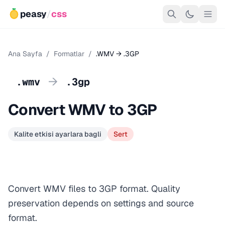
peasy
/
css
Ana Sayfa
/
Formatlar
/
.WMV → .3GP
→
.wmv
.3gp
Convert WMV to 3GP
Kalite etkisi ayarlara bagli
Sert
Convert WMV files to 3GP format. Quality
preservation depends on settings and source
format.