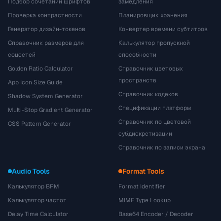
Подбор сочетаний шрифтов
замедления
Проверка контрастности
Планировщик хранения
Генератор дизайн-токенов
Конвертер времени субтитров
Справочник размеров для
Калькулятор пропускной
соцсетей
способности
Golden Ratio Calculator
Справочник цветовых
пространств
App Icon Size Guide
Справочник кодеков
Shadow System Generator
Спецификации платформ
Multi-Stop Gradient Generator
Справочник по цветовой
CSS Pattern Generator
субдискретизации
Справочник по записи экрана
Audio Tools
Format Tools
Калькулятор BPM
Format Identifier
Калькулятор частот
MIME Type Lookup
Delay Time Calculator
Base64 Encoder / Decoder