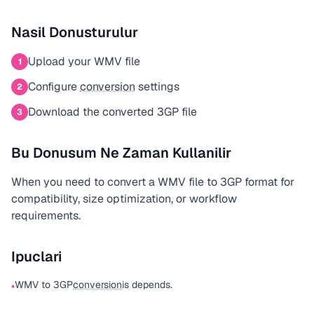
Nasil Donusturulur
Upload your WMV file
1
Configure
conversion
settings
2
Download the converted 3GP file
3
Bu Donusum Ne Zaman Kullanilir
When you need to convert a WMV file to 3GP format for
compatibility, size optimization, or workflow
requirements.
Ipuclari
WMV to 3GP
conversion
is depends.
•