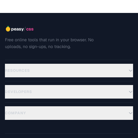
/
peasy
css
Free online tools that run in your browser. No
uploads, no sign-ups, no tracking.
RESOURCES
DEVELOPERS
COMPANY