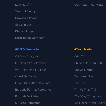
Làm Nét Ảnh
CSS Pattern Generator
Tạo Hình Vuông
Grayscale Image
Sepia Image
Pixelate Image
Strip Image Metadata
QR & Barcode
Text Tools
QR Data Analyzer
Đếm Từ
QR Capacity Reference
Chuyển Đổi Kiểu Chữ
Wi-Fi QR Config Builder
Sắp Xếp Dòng
vCard QR Builder
Tạo Lorem Ipsum
Error Correction Calculator
Tạo Slug
Barcode Format Reference
Tìm Và Thay Thế
Barcode Validator
Xóa Dòng Trùng Lặp
QR Data Formatter
Mã Hóa/Giải Mã Base6