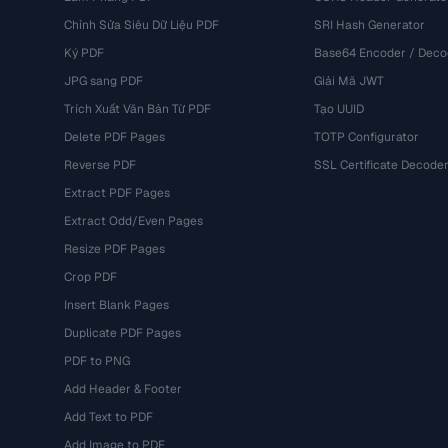
Chỉnh Sửa Siêu Dữ Liệu PDF
SRI Hash Generator
Ký PDF
Base64 Encoder / Deco
JPG sang PDF
Giải Mã JWT
Trích Xuất Văn Bản Từ PDF
Tạo UUID
Delete PDF Pages
TOTP Configurator
Reverse PDF
SSL Certificate Decode
Extract PDF Pages
Extract Odd/Even Pages
Resize PDF Pages
Crop PDF
Insert Blank Pages
Duplicate PDF Pages
PDF to PNG
Add Header & Footer
Add Text to PDF
Add Image to PDF