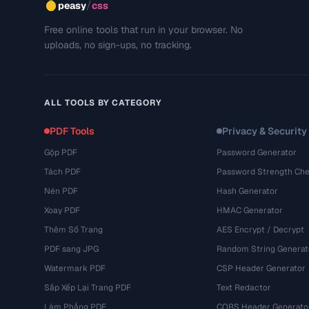
/
peasy
css
Free online tools that run in your browser. No
uploads, no sign-ups, no tracking.
ALL TOOLS BY CATEGORY
PDF Tools
Privacy & Security
Gộp PDF
Password Generator
Tách PDF
Password Strength Che
Nén PDF
Hash Generator
Xoay PDF
HMAC Generator
Thêm Số Trang
AES Encrypt / Decrypt
PDF sang JPG
Random String Generat
Watermark PDF
CSP Header Generator
Sắp Xếp Lại Trang PDF
Text Redactor
Làm Phẳng PDF
CORS Header Generato