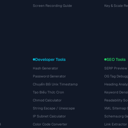
Screen Recording Guide
Key & Scale R
Developer Tools
SEO Tools
Hash Generator
SERP Preview
Password Generator
OG Tag Debug
Chuyển Đổi Unix Timestamp
Heading Analy
Tạo Biểu Thức Cron
Keyword Densi
Chmod Calculator
Readability Sc
String Escape / Unescape
XML Sitemap 
IP Subnet Calculator
Schema.org Ge
4
Color Code Converter
Link Extractor