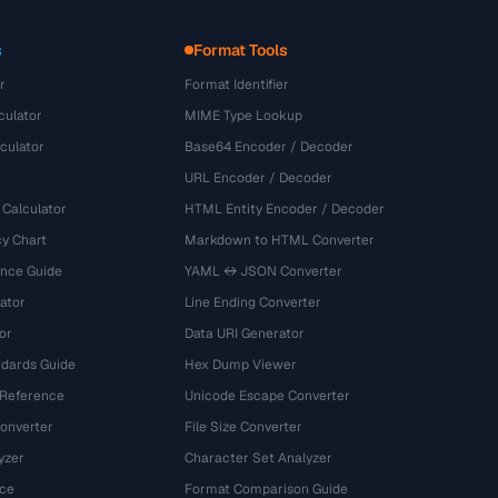
s
Format Tools
r
Format Identifier
culator
MIME Type Lookup
culator
Base64 Encoder / Decoder
URL Encoder / Decoder
 Calculator
HTML Entity Encoder / Decoder
y Chart
Markdown to HTML Converter
ence Guide
YAML ↔ JSON Converter
ator
Line Ending Converter
or
Data URI Generator
dards Guide
Hex Dump Viewer
 Reference
Unicode Escape Converter
onverter
File Size Converter
yzer
Character Set Analyzer
ce
Format Comparison Guide