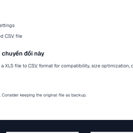
ettings
ed
CSV
file
 chuyển đổi này
a XLS file to
CSV
format for compatibility, size optimization,
y. Consider keeping the original file as backup.