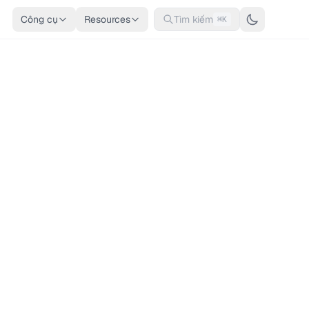
Công cụ
Resources
Tìm kiếm
⌘K