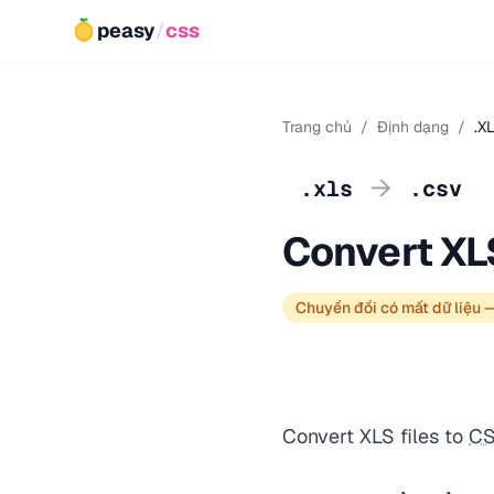
peasy
/
css
Trang chủ
/
Định dạng
/
.X
→
.xls
.csv
Convert XL
Chuyển đổi có mất dữ liệu 
Convert XLS files to
C