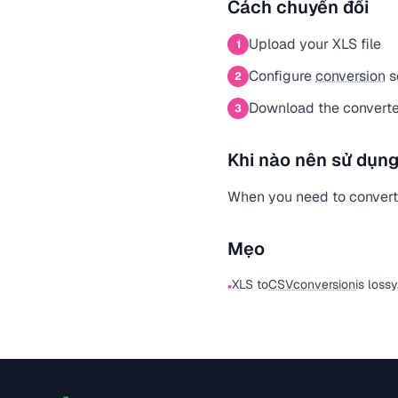
Cách chuyển đổi
Upload your XLS file
1
Configure
conversion
s
2
Download the convert
3
Khi nào nên sử dụng
When you need to convert 
Mẹo
XLS to
CSV
conversion
is loss
•