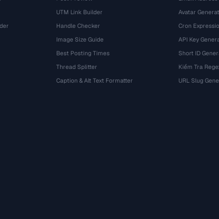
UTM Link Builder
Avatar Genera
der
Handle Checker
Cron Expressio
Image Size Guide
API Key Gener
Best Posting Times
Short ID Gener
Thread Splitter
Kiểm Tra Rege
r
Caption & Alt Text Formatter
URL Slug Gene