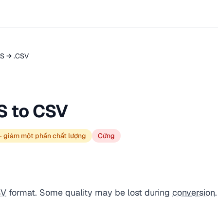
LS → .CSV
S to CSV
— giảm một phần chất lượng
Cứng
SV
format. Some quality may be lost during
conversion
.