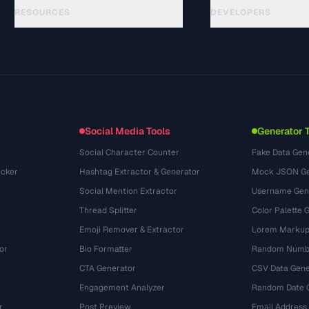
RESOURCES
DEVELOPERS
Hướng dẫn
API Documentation
(48)
Thuật ngữ
OpenAPI Spec
(44)
Trường hợp sử dụng
llms.txt
(302)
Định dạng tệp
Embed Widget
(131)
Chuyển đổi
(1484)
Social Media Tools
Generator 
Social Character Counter
Fake Data Gen
cker
Hashtag Extractor & Generator
Mock JSON Ge
Social Mention Extractor
Username Gen
Thread Splitter
Color Palette 
Emoji Remover & Extractor
Lorem Markup
or
Bio Formatter
Random Numbe
CTA Generator
CSV Data Gene
Engagement Analyzer
Random Date 
r
Post Preview
Email Address