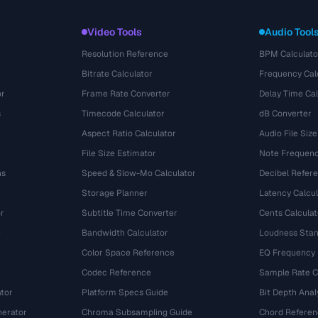
Video Tools
Audio Tool
Resolution Reference
BPM Calculato
Bitrate Calculator
Frequency Cal
or
Frame Rate Converter
Delay Time Cal
s
Timecode Calculator
dB Converter
Aspect Ratio Calculator
Audio File Size
File Size Estimator
Note Frequenc
ns
Speed & Slow-Mo Calculator
Decibel Refer
Storage Planner
Latency Calcul
r
Subtitle Time Converter
Cents Calculat
e
Bandwidth Calculator
Loudness Stan
Color Space Reference
EQ Frequency
Codec Reference
Sample Rate C
tor
Platform Specs Guide
Bit Depth Anal
nerator
Chroma Subsampling Guide
Chord Referen