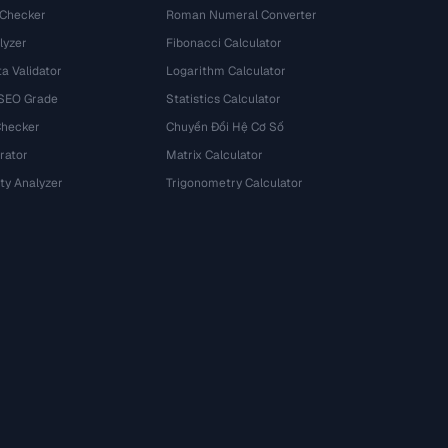
 Checker
Roman Numeral Converter
lyzer
Fibonacci Calculator
a Validator
Logarithm Calculator
 SEO Grade
Statistics Calculator
Checker
Chuyển Đổi Hệ Cơ Số
rator
Matrix Calculator
ty Analyzer
Trigonometry Calculator