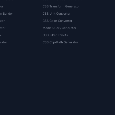
tor
CSS Transform Generator
n Builder
CSS Unit Converter
ator
CSS Color Converter
ator
Media Query Generator
x
CSS Filter Effects
rator
CSS Clip-Path Generator