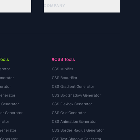
COMPANY
About
Technology
Chính sách quyền riêng tư
Điều khoản dịch vụ
Tools
CSS Tools
erator
CSS Minifier
nerator
CSS Beautifier
erator
CSS Gradient Generator
Generator
CSS Box Shadow Generator
 Generator
CSS Flexbox Generator
r Generator
CSS Grid Generator
rator
CSS Animation Generator
Generator
CSS Border Radius Generator
 Generator
CSS Text Shadow Generator