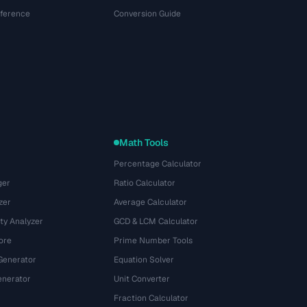
eference
Conversion Guide
Math Tools
Percentage Calculator
ger
Ratio Calculator
zer
Average Calculator
ty Analyzer
GCD & LCM Calculator
ore
Prime Number Tools
Generator
Equation Solver
nerator
Unit Converter
Fraction Calculator