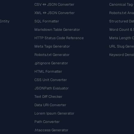
CSV ↔ JSON Converter
Canonical Tag
XML ↔ JSON Converter
Robots.txt Ana
ntity
SQL Formatter
Structured Dat
Markdown Table Generator
Word Count &
HTTP Status Code Reference
Meta Length 
Meta Tags Generator
URL Slug Gene
Robots.txt Generator
Keyword Densi
.gitignore Generator
HTML Formatter
CSS Unit Converter
JSONPath Evaluator
Text Diff Checker
Data URI Converter
Lorem Ipsum Generator
Path Converter
.htaccess Generator