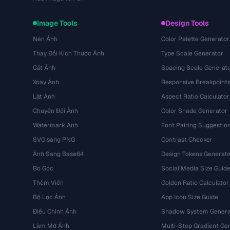
Image Tools
Design Tools
Nén Ảnh
Color Palette Generator
Thay Đổi Kích Thước Ảnh
Type Scale Generator
Cắt Ảnh
Spacing Scale Generat
Xoay Ảnh
Responsive Breakpoint
Lật Ảnh
Aspect Ratio Calculator
Chuyển Đổi Ảnh
Color Shade Generator
Watermark Ảnh
Font Pairing Suggestio
SVG sang PNG
Contrast Checker
Ảnh Sang Base64
Design Tokens Generato
Bo Góc
Social Media Size Guid
Thêm Viền
Golden Ratio Calculator
Bộ Lọc Ảnh
App Icon Size Guide
Điều Chỉnh Ảnh
Shadow System Genera
Làm Mờ Ảnh
Multi-Stop Gradient Ge